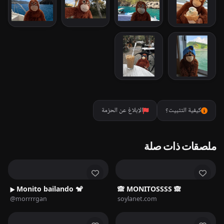
كيفية التثبيت؟
الإبلاغ عن الحزمة
ملصقات ذات صلة
Monito bailando 🐒
🙈 MONITOSSSS 🙈
▶️
@morrrrgan
soylanet.com