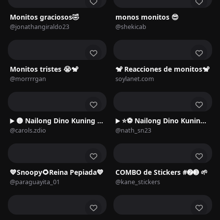
Monitos graciosos🤣
monos monitos 😎
@jonathangiraldo23
@shekicab
Monitos tristes 😭🐒
🐒 Reacciones de monitos🐒
@morrrrgan
soylanet.com
🟡 Nailong Dino Kuning 🌿🦖2️⃣
⭐⚽ Nailong Dino Kuning 🦖🌿2️⃣
▶️
▶️
@carols.zdio
@nath_sn23
💙Snoopy🌻Reina Pepiada💙
COMBO de Stickers #➋➌ 🌱
@paraguayita_01
@kane_stickers