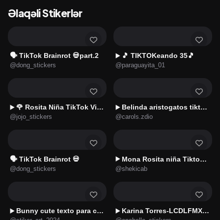
Əlaqəli Stikerlər
🗣️ TikTok Brainrot 💀part.2
🎵 TIKTOKeando 35🎵
▶️
@dong_stickers
@paraguayita_01
🌹 Rosita Niña TikTok Viral 📱
Belinda aristogatos tiktok🐈‍⬛🎶
▶️
▶️
@jojo_stickers
@carols.zdio
🗣️ TikTok Brainrot 💀
Mona Rosita niña Tiktok 😎
▶️
@dong_stickers
@shekicab
Bunny cute texto para chat 🐇💬
Karina Torres-LCDLFMX 3😛✨
▶️
▶️