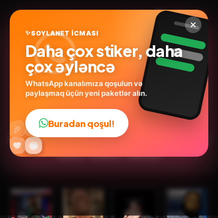
✨
SOYLANET İCMASI
Daha çox stiker, daha
çox əyləncə
WhatsApp kanalımıza qoşulun və
paylaşmaq üçün yeni paketlər alın.
🤪IshowSpeed/TikTok🔥
@nabraty
ID:
J8P9E
Buradan qoşul!
👍
🎉
13
stickers
Animasiya
İnsanlar
İfadələr
Sosial Media
🔥
✨
😂
🤩
😎
💬
😜
❤️
Humor
Duyğular
İngilis dili