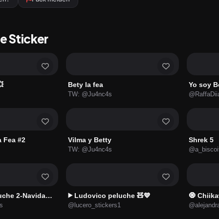
 Sticker
💥
Bety la fea
Yo soy Be
TW: @Ju4nc4s
@RaffaDii
a Fea #2
Vilma y Betty
Shrek 5
TW: @Ju4nc4s
@a_biscoit
 2-Navidad🔵🧸🎄✨
Ludovico peluche 🧸💙
🧿 Chiik
▶️
s
@lucero_stickers1
@alejandr