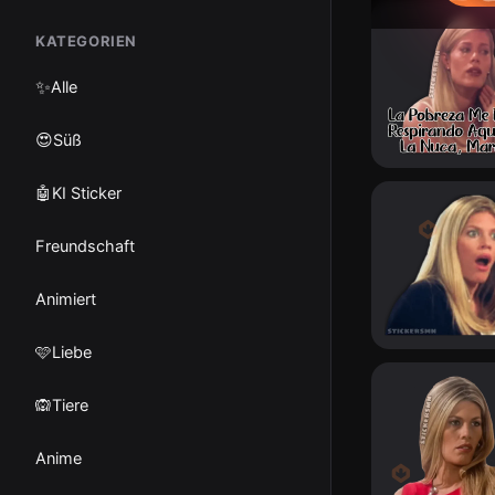
KATEGORIEN
✨
Alle
😍Süß
🤖KI Sticker
Freundschaft
Animiert
🩷Liebe
🙉Tiere
Anime