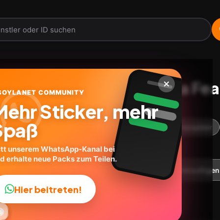
Patricia F. - Betty La Fea
SOYLANET COMMUNITY
Mehr Sticker, mehr
@IG.FB.TW~>Stickersmn
ID:
F3D5J
Spaß
30
stickers
Serien
Ausdrücke
Schauspieler
itt unserem WhatsApp-Kanal bei
d erhalte neue Packs zum Teilen.
 herunterladen
Telegram
Zu Favoriten hinzufügen
Hier beitreten!


✨



