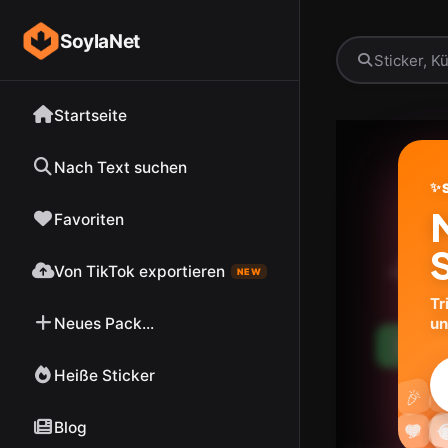
SoylaNet
Startseite
Nach Text suchen
✨
Favoriten
Von TikTok exportieren
NEW
Tr
Neues Pack...
un
Pack
Heiße Sticker

🎉
Blog




💬

❤️