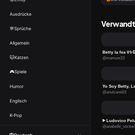
Ausdrücke
Verwandte
💬Sprüche
Allgemein
Betty la fea ll✨
🐱Katzen
@mamunr23
🎮Spiele
Humor
Yo Soy Betty, L
@anulcano03
Englisch
K-Pop
Ludovico Peluche
▶️
@anabelle_sticker
Die Simpsons