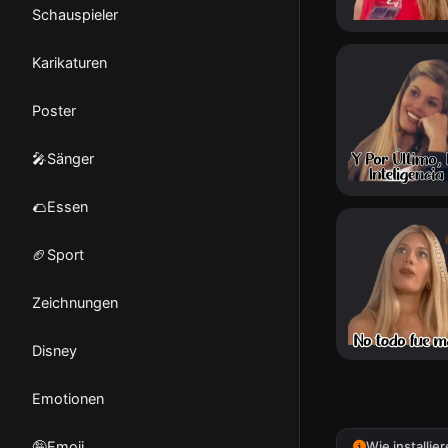
Schauspieler
Karikaturen
Poster
🎤Sänger
🌮Essen
🏈Sport
Zeichnungen
Disney
Emotionen
🤪Emoji
Wie installie