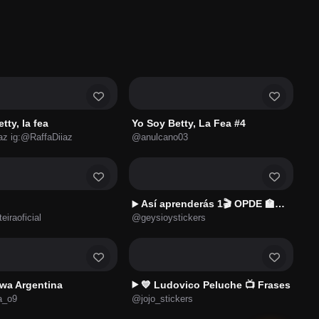
tty, la fea
Yo Soy Betty, La Fea #4
az ig:@RaffaDiiaz
@anulcano03
Así aprenderás 1🎬 OPDE 🏫👨🏻‍🏫
▶️
eiraoficial
@geysioystickers
awa Argentina
💙 Ludovico Peluche 📺 Frases
▶️
a_o9
@jojo_stickers