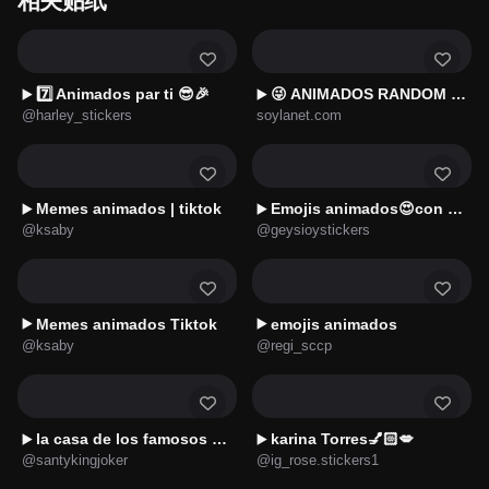
7️⃣ Animados par ti 😎🎉
😜 ANIMADOS RANDOM 40 😎
▶️
▶️
@harley_stickers
soylanet.com
Memes animados | tiktok
Emojis animados😍con Estilo 4👑
▶️
▶️
@ksaby
@geysioystickers
Memes animados Tiktok
emojis animados
▶️
▶️
@ksaby
@regi_sccp
la casa de los famosos 2026
karina Torres💅🏻💋
▶️
▶️
@santykingjoker
@ig_rose.stickers1