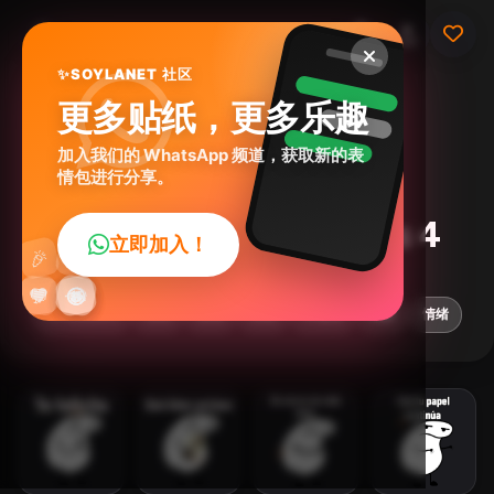
SOYLANET 社区
✨
更多贴纸，更多乐趣
加入我们的 WhatsApp 频道，获取新的表
情包进行分享。
deformitos animados 4
立即加入！
👍
🎉
@deformitos_oficial
ID:
A2E5M
🔥
✨
😂
🤩
😎
💬
😜
❤️
15
stickers
动画
绘画
表达
💬短语
幽默
情绪