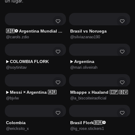
un lugar.
🇦🇷⚽ Argentina Mundial ⚽🇦🇷
Brasil vs Noruega
@carols.zdio
@silviazanao190
COLOMBIA FLORK
Argentina
▶️
▶️
@soytinitav
@mari.oliveirah
Messi × Argentina 🇦🇷
Mbappe x Haaland 🇨🇵 🇧🇻
▶️
@bjvlw
@a_biscoiteiraoficial
Colombia
Brasil Flork🇧🇷⚽
@ericksito_x
@ig_rose.stickers1