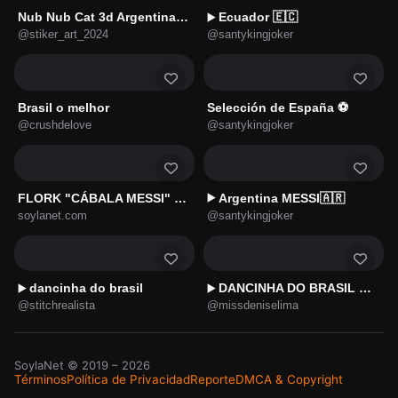
Nub Nub Cat 3d Argentina 🇦🇷🐾✨
Ecuador 🇪🇨
▶️
@stiker_art_2024
@santykingjoker
Brasil o melhor
Selección de España ⚽️
@crushdelove
@santykingjoker
FLORK "CÁBALA MESSI" 🇦🇷🐐🧉⚽🏆
Argentina MESSI🇦🇷
▶️
soylanet.com
@santykingjoker
dancinha do brasil
DANCINHA DO BRASIL 🇧🇷
▶️
▶️
@stitchrealista
@missdeniselima
SoylaNet
© 2019 –
2026
Términos
Política de Privacidad
Reporte
DMCA & Copyright