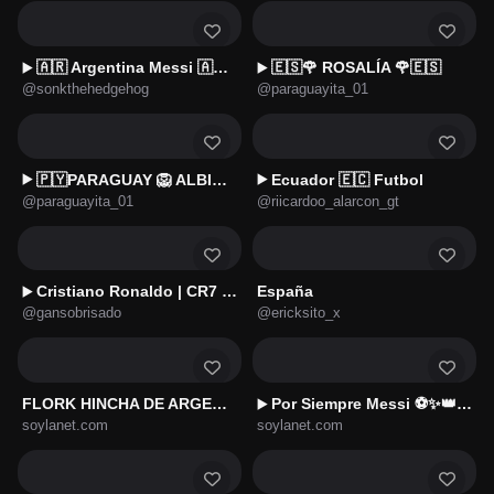
🇦🇷 Argentina Messi 🇦🇷⚽
🇪🇸🌹 ROSALÍA 🌹🇪🇸
▶️
▶️
@sonkthehedgehog
@paraguayita_01
🇵🇾PARAGUAY 🦁 ALBIRROJA🇵🇾
Ecuador 🇪🇨 Futbol
▶️
▶️
@paraguayita_01
@riicardoo_alarcon_gt
Cristiano Ronaldo | CR7 🇵🇹
España
▶️
@gansobrisado
@ericksito_x
FLORK HINCHA DE ARGENTINA 🇦🇷🏆
Por Siempre Messi ⚽️✨👑🇦🇷
▶️
soylanet.com
soylanet.com