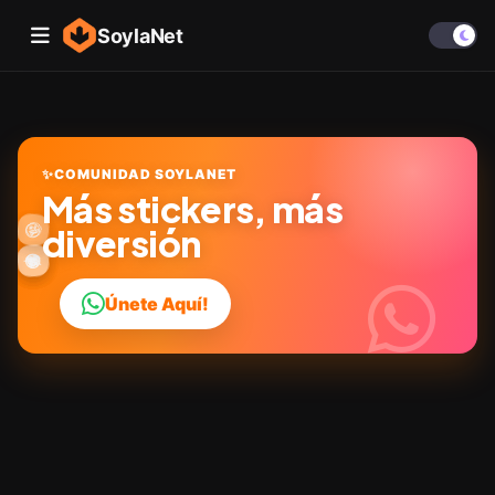
SoylaNet
✨
COMUNIDAD SOYLANET
Más stickers, más
🎉
🤩
✨
😜
diversión
👍
🔥
😂
😎
💬
❤️
Únete Aquí!