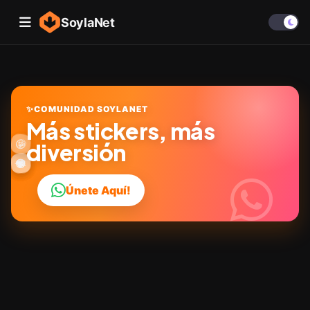
SoylaNet
✨
COMUNIDAD SOYLANET
Más stickers, más
🎉
🤩
✨
😜
diversión
👍
🔥
😂
😎
💬
❤️
Únete Aquí!