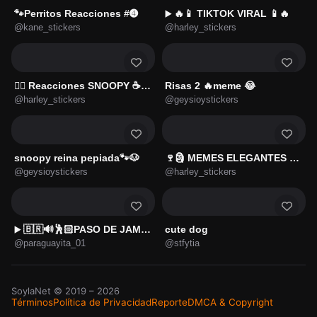
🐾Perritos Reacciones #➍
🔥📱 TIKTOK VIRAL 📱🔥
▶️
@kane_stickers
@harley_stickers
😮‍💨 Reacciones SNOOPY ☕🫐 4
Risas 2 🔥meme 😂
@harley_stickers
@geysioystickers
snoopy reina pepiada🐾🐶
🍷🗿 MEMES ELEGANTES 🗿🍷
@geysioystickers
@harley_stickers
🇧🇷🔊🕺🏻PASO DE JAMAL💃🏻🔊🇧🇷
cute dog
▶️
@paraguayita_01
@stfytia
SoylaNet
© 2019 –
2026
Términos
Política de Privacidad
Reporte
DMCA & Copyright