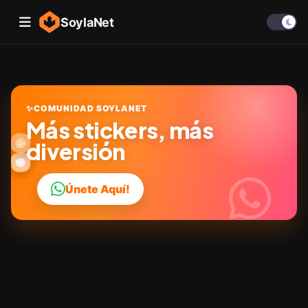
SoylaNet
✨
COMUNIDAD SOYLANET
Más stickers, más
🎉
🤩
✨
😜
diversión
👍
🔥
😂
😎
💬
❤️
Únete Aquí!