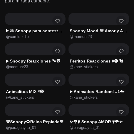
pura mirada culpable.
🐶 Snoopy para contestar 🗨️📱
Snoopy Mood 💬 Amor y Amistad 🐾
▶️
@carols.zdio
@mamunr23
Snoopy Reacciones 🐾💬
Perritos Reacciones #➎ 🐩
▶️
@mamunr23
@kane_stickers
Animalitos MIX #➎
Animados Random! #1☁️
▶️
@kane_stickers
@kane_stickers
💙Snoopy🌻Reina Pepiada💙
✨️🌹❣️ Snoopy AMOR ❣️🌹✨️
@paraguayita_01
@paraguayita_01