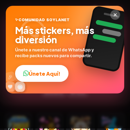
✨
COMUNIDAD SOYLANET
Más stickers, más
diversión
Únete a nuestro canal de WhatsApp y
recibe packs nuevos para compartir.
Pokémon Chat Pals 2
The Pokémon Company - LN
ID:
A4S5V
Únete Aquí!
👍
🎉
30
stickers
Expresiones
Inglés
Series
🎮Juegos
🔥
✨
😂
🤩
😎
💬
😜
❤️
Emociones
💬Frases