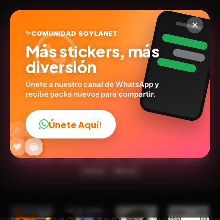
✨
COMUNIDAD SOYLANET
Más stickers, más
diversión
Únete a nuestro canal de WhatsApp y
recibe packs nuevos para compartir.
PRA FLERTAR COM SEU
AMOR ❤️
Únete Aquí!
👍
🎉
@immatheus
ID:
A9R8P
🔥
✨
😂
🤩
😎
💬
😜
❤️
15
stickers
🐱Gato
💬Frases
Expresiones
🩷Amor
Humor
Memes