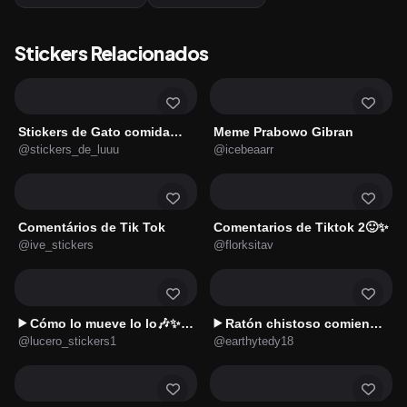
Stickers Relacionados
Stickers de Gato comida😾🍔
Meme Prabowo Gibran
@stickers_de_luuu
@icebeaarr
Comentários de Tik Tok
Comentarios de Tiktok 2🙂✨
@ive_stickers
@florksitav
Cómo lo mueve lo lo🎶✨💙(Pocoyo)
Ratón chistoso comiendo meme
▶️
▶️
@lucero_stickers1
@earthytedy18