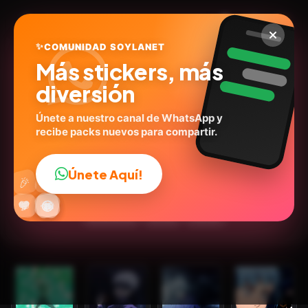
✨
COMUNIDAD SOYLANET
Más stickers, más
diversión
Únete a nuestro canal de WhatsApp y
recibe packs nuevos para compartir.
JUJUTSU KAISEN
@nyzinha
ID:
B2D6Q
Únete Aquí!
👍
🎉
30
stickers
Animados
Anime
Expresiones
🔥
✨
😂
🤩
😎
💬
😜
❤️
Emociones
Series
Humor