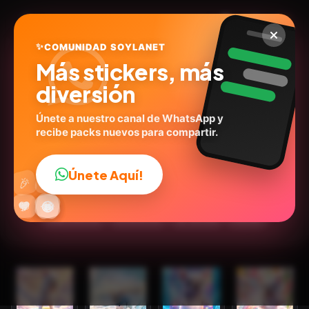
✨
COMUNIDAD SOYLANET
Más stickers, más
diversión
Únete a nuestro canal de WhatsApp y
recibe packs nuevos para compartir.
Pibble the dog 🐶❣️🌈
@carols.zdio
ID:
B3K2F
Únete Aquí!
👍
🎉
15
stickers
Animados
🐶Perros
🤖IA Stickers
🔥
✨
😂
🤩
😎
💬
😜
❤️
Expresiones
Emociones
😍Tiernos
Humor