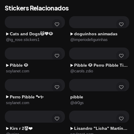
Stickers Relacionados
Cats and Dogs🐱💙🐶
doguinhos animadas
▶️
▶️
@ig_rose.stickers1
@imperiodefigurinhas
Pibble 🐶
Pibble 🐶 Perro Pibble TikTok 🎶
▶️
▶️
soylanet.com
@carols.zdio
Perro Pibble 🐾✨
pibble
▶️
soylanet.com
@dr0gs
Kirs r 2👹❤️
Lisandro "Licha" Martínez 🇦🇷⚽️✨
▶️
▶️