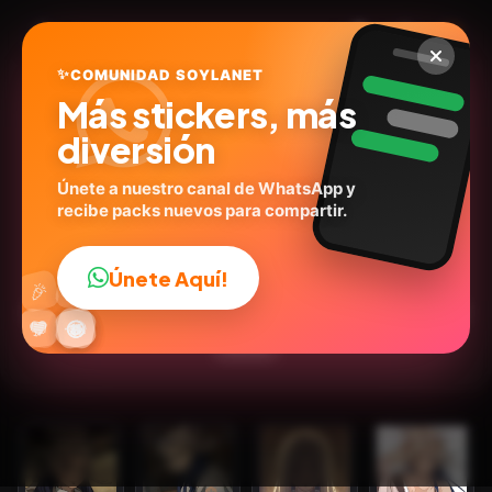
✨
COMUNIDAD SOYLANET
Más stickers, más
diversión
Únete a nuestro canal de WhatsApp y
recibe packs nuevos para compartir.
⩇⩇ㅤꓹㅤTamsy Cainesㅤ✿ㅤ
@thecharchar.
ID:
B6F4B
Únete Aquí!
👍
🎉
30
stickers
Dibujos
Anime
Expresiones
Emociones
🔥
✨
😂
🤩
😎
💬
😜
❤️
Humor