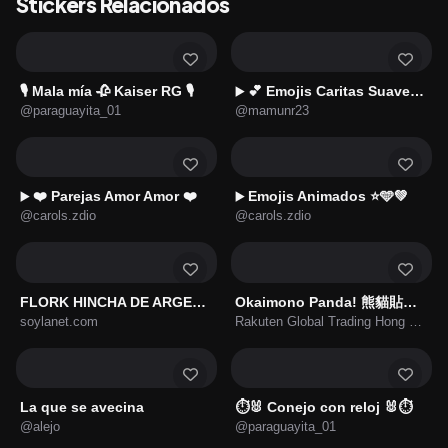
Stickers Relacionados
🎙 Mala mía 🥀 Kaiser RG 🎙
💕 Emojis Caritas Suavecitas❤️
▶️
@paraguayita_01
@mamunr23
❤️ Parejas Amor Amor ❤️
Emojis Animados ⭐🩵💚
▶️
▶️
@carols.zdio
@carols.zdio
FLORK HINCHA DE ARGENTINA 🇦🇷🏆
Okaimono Panda! 熊貓貼圖★第4彈 ★《閱讀篇》
soylanet.com
Rakuten Global Trading Hong Kong Limited
La que se avecina
⏱️🐰 Conejo con reloj 🐰⏱️
@alejo
@paraguayita_01