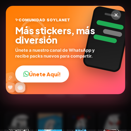
✨
COMUNIDAD SOYLANET
Más stickers, más
diversión
Únete a nuestro canal de WhatsApp y
recibe packs nuevos para compartir.
Flork Coo|🌟🪄
@ig_rose.stickers1
ID:
B7J7L
Únete Aquí!
👍
🎉
15
stickers
Dibujos
Expresiones
Caricaturas
Memes
🔥
✨
😂
🤩
😎
💬
😜
❤️
💬Frases
Humor