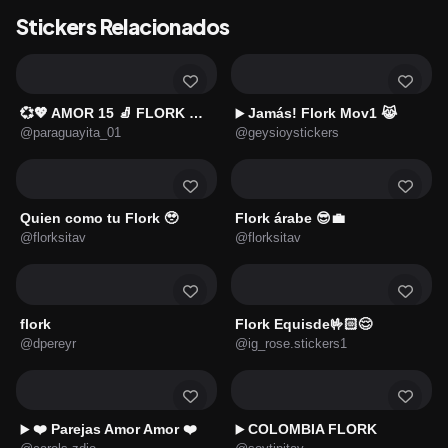
Stickers Relacionados
💞💖 AMOR 15 🧦 FLORK 💖💞
Jamás! Flork Mov1 😹
▶️
@paraguayita_01
@geysioystickers
Quien como tu Flork 🥹
Flork árabe 😎💼
@florksitav
@florksitav
flork
Flork Equisde🤟🏻😌
@dpereyr
@ig_rose.stickers1
❤️ Parejas Amor Amor ❤️
COLOMBIA FLORK
▶️
▶️