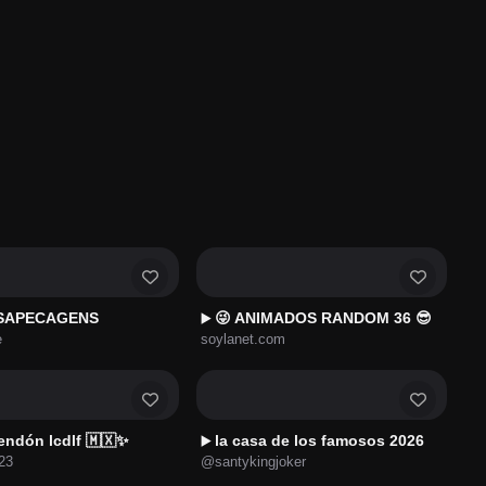
 SAPECAGENS
😜 ANIMADOS RANDOM 36 😎
▶️
e
soylanet.com
endón lcdlf 🇲🇽✨
la casa de los famosos 2026
▶️
23
@santykingjoker