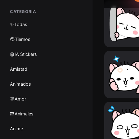
CATEGORIA
✨
Todas
😍Tiernos
🤖IA Stickers
Amistad
Animados
🩷Amor
🙉Animales
Anime