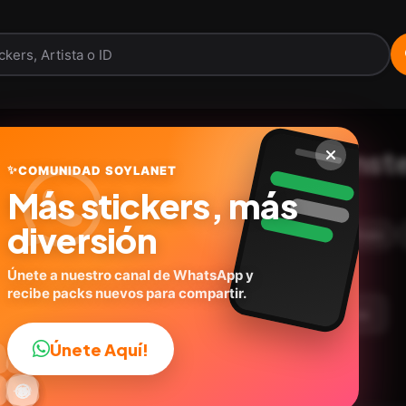
Emojis animados Hamste
✨
COMUNIDAD SOYLANET
Más stickers, más
@mamunr23
ID:
C2T9F
diversión
15
stickers
Animados
Expresiones
🐱Gato
Únete a nuestro canal de WhatsApp y
recibe packs nuevos para compartir.
argar Paquete
Telegram
Agregar a favoritos
Únete Aquí!
👍

🔥
✨
😂
🤩
😎

😜
️