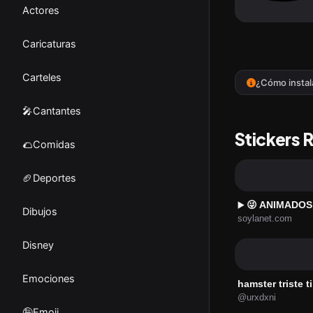
Actores
Caricaturas
Carteles
¿Cómo instal
🎤Cantantes
Stickers 
🌮Comidas
🏈Deportes
😜 ANIMADOS
▶️
Dibujos
soylanet.com
Disney
Emociones
hamster triste t
@urxdxni
🤪Emoji