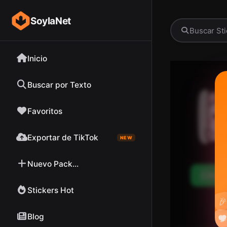
SoylaNet
Inicio
Buscar por Texto
Favoritos
Exportar de TikTok
NEW
Nuevo Pack...
Desc
Stickers Hot

Blog

❤