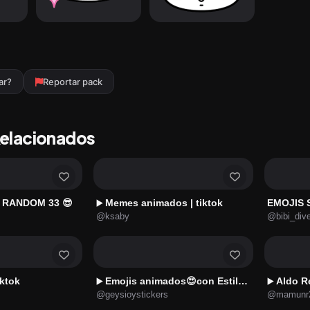
ar?
Reportar pack
Relacionados
 RANDOM 33 😎
Memes animados | tiktok
EMOJIS
▶️
@ksaby
@bibi_div
iktok
Emojis animados😍con Estilo 4👑
Aldo R
▶️
▶️
@geysioystickers
@mamunr