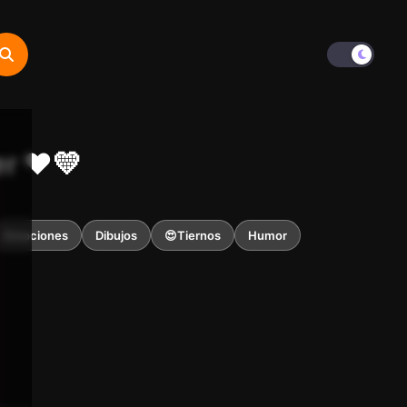
r ❤️💛
Emociones
Dibujos
😍Tiernos
Humor