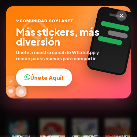
✨
COMUNIDAD SOYLANET
Más stickers, más
diversión
Únete a nuestro canal de WhatsApp y
recibe packs nuevos para compartir.
LasChicasSuperPoderosas
@Stickersmn
ID:
C2Z2P
Únete Aquí!
👍
🎉
30
stickers
Animados
Caricaturas
Series
🔥
✨
😂
🤩
😎
💬
😜
❤️
Expresiones
Emociones
Inglés
Amistad