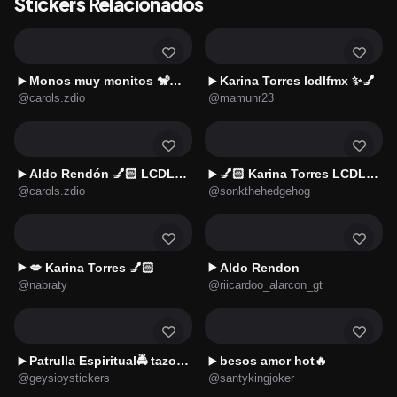
Stickers Relacionados
Monos muy monitos 🐒🐵🐒2️⃣
Karina Torres lcdlfmx ✨💅
▶️
▶️
@carols.zdio
@mamunr23
Aldo Rendón 💅🏻 LCDLFMX⭐🇲🇽
💅🏻 Karina Torres LCDLF4 🤣🤣
▶️
▶️
@carols.zdio
@sonkthehedgehog
💋 Karina Torres 💅🏻
Aldo Rendon
▶️
▶️
@nabraty
@riicardoo_alarcon_gt
Patrulla Espiritual🚔 tazo d🚔
besos amor hot🔥
▶️
▶️
@geysioystickers
@santykingjoker