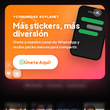
✨
COMUNIDAD SOYLANET
Más stickers, más
diversión
Únete a nuestro canal de WhatsApp y
recibe packs nuevos para compartir.
😜 ANIMADOS RANDOM 46
😎
Únete Aquí!
👍
🎉
soylanet.com
ID:
C4G7Y
🔥
✨
😂
🤩
😎
💬
😜
❤️
15
stickers
Animados
Expresiones
Humor
🙉Animales
Personas
Caricaturas