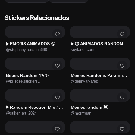
Stickers Relacionados
EMOJIS ANIMADOS 😝
😜 ANIMADOS RANDOM 40 😎
▶️
▶️
@stephany_cristina680
soylanet.com
Bebés Random 4🍡✨
Memes Randoms Para Enviar
@ig_rose.stickers1
@dennyalvarez
Random Reaction Mix #1✨
Memes random 👾
▶️
@stiker_art_2024
@morrrrgan