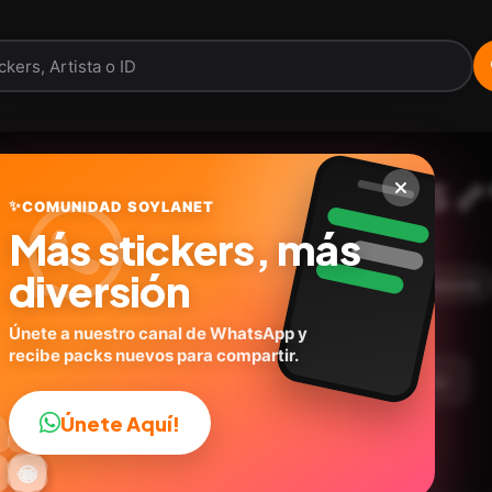
🐕 SnOoPy ReACtiOnS 🦴
✨
COMUNIDAD SOYLANET
Más stickers, más
@carols.zdio
ID:
C4W3V
diversión
19
stickers
Animados
😍Tiernos
Caricaturas
Únete a nuestro canal de WhatsApp y
recibe packs nuevos para compartir.
argar Paquete
Telegram
Agregar a favoritos
Únete Aquí!
👍

🔥
✨
😂
🤩
😎

😜
️