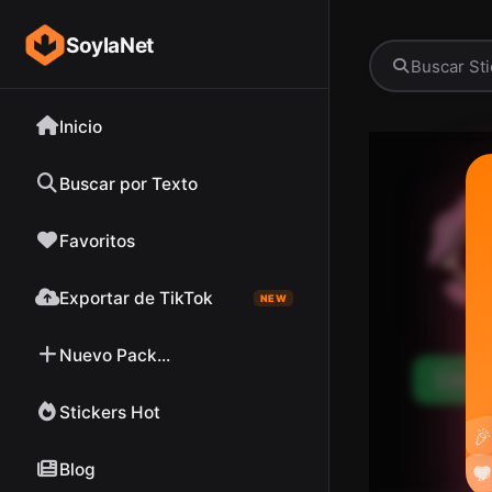
SoylaNet
Inicio
Buscar por Texto
Favoritos
Exportar de TikTok
NEW
Nuevo Pack...
Desc
Stickers Hot

Blog

❤