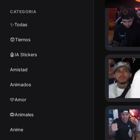
CATEGORIA
✨
Todas
😍Tiernos
🤖IA Stickers
Amistad
Animados
🩷Amor
🙉Animales
Anime