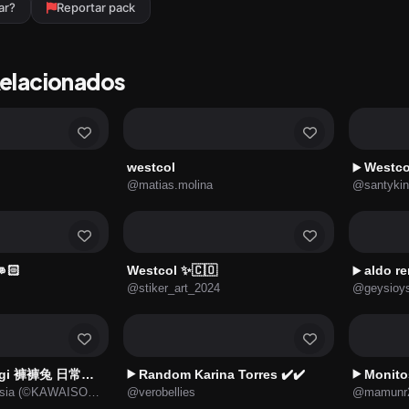
ar?
Reportar pack
Relacionados
westcol
Westco
▶️
@matias.molina
@santykin
🏻
Westcol ✨🇨🇴
aldo r
▶️
@stiker_art_2024
@geysioys
 褲褲兔 日常貼圖 2026
Random Karina Torres ✔️✔️
Monito
▶️
▶️
Rights & Brands Asia (©KAWAISOUNI!）
@verobellies
@mamunr