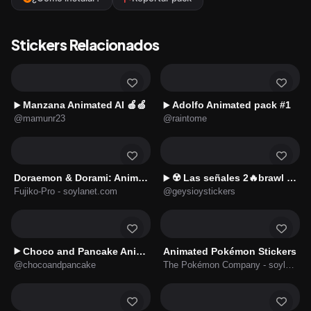
Stickers Relacionados
Manzana Animated AI 🍎🍏
Adolfo Animated pack #1
▶️
▶️
@mamunr23
@raintome
Doraemon & Dorami: Animated Stickers
☢️ Las señales 2🔥brawl señal 🛑
▶️
Fujiko-Pro - soylanet.com
@geysioystickers
Choco and Pancake Animated
Animated Pokémon Stickers
▶️
@chocoandpancake
The Pokémon Company - soylanet.com