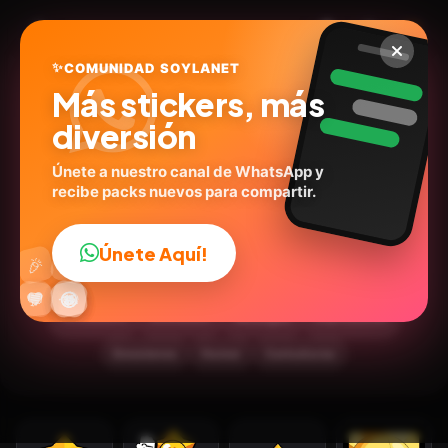
✨
COMUNIDAD SOYLANET
Más stickers, más
diversión
Únete a nuestro canal de WhatsApp y
recibe packs nuevos para compartir.
Sirius Animated - Brawl
Stars
Únete Aquí!
👍
🎉
@el_poliloco
ID:
D7F6A
🔥
✨
😂
🤩
😎
💬
😜
❤️
14
stickers
Animados
Expresiones
🎮Juegos
Emociones
Humor
Caricaturas