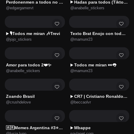
Perdonenmen a todos no acepto🐖
Hadas para todos (Tiktok)🧚🏻‍♀️✨
▶️
@edgargamervt
@anabelle_stickers
🎙️Todos me miran 🎶Trevi
Texto Brat Enojo con todos 😡
▶️
@jojo_stickers
@mamunr23
Amor para todos 2❤️✨
Todos me miran 👀👅
▶️
@anabelle_stickers
@mamunr23
Zoando Brasil
CR7 | Cristiano Ronaldo 7️⃣
▶️
@crushdelove
@beccaolvr
🇦🇷Memes Argentina #3⭐⭐⭐
Mbappe
▶️
@lucia.lugo
soylanet.com