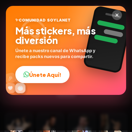
✨
COMUNIDAD SOYLANET
Más stickers, más
diversión
Únete a nuestro canal de WhatsApp y
recibe packs nuevos para compartir.
Jódanse todos 🖕
@julygansan
ID:
D7T5P
Únete Aquí!
👍
🎉
12
stickers
Personas
Expresiones
💬Frases
Humor
🔥
✨
😂
🤩
😎
💬
😜
❤️
Actores