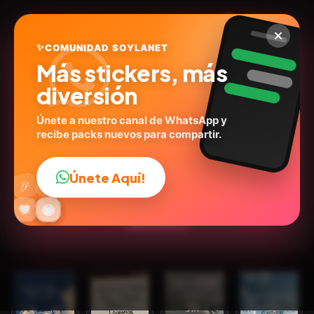
✨
COMUNIDAD SOYLANET
Más stickers, más
diversión
Únete a nuestro canal de WhatsApp y
recibe packs nuevos para compartir.
📝 FRASES POSITIVAS 📝
soylanet.com
ID:
D8T7A
Únete Aquí!
👍
🎉
15
stickers
💬Frases
Dibujos
😷Salud
Emociones
🔥
✨
😂
🤩
😎
💬
😜
❤️
🤖IA Stickers