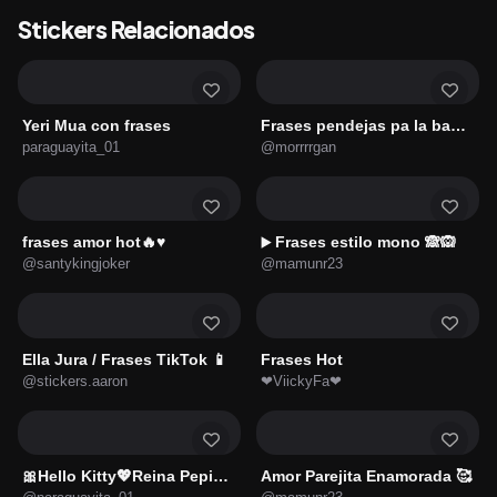
Stickers Relacionados
Yeri Mua con frases
Frases pendejas pa la banda
paraguayita_01
@morrrrgan
frases amor hot🔥♥️
Frases estilo mono 🙈🙉
▶️
@santykingjoker
@mamunr23
Ella Jura / Frases TikTok 📱
Frases Hot
@stickers.aaron
❤ViickyFa❤
🎀Hello Kitty💖Reina Pepiada🎀
Amor Parejita Enamorada 🥰