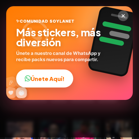
✨
COMUNIDAD SOYLANET
Más stickers, más
diversión
Únete a nuestro canal de WhatsApp y
recibe packs nuevos para compartir.
fulbo animado 3
@eche1020
ID:
E3F4Y
Únete Aquí!
👍
🎉
30
stickers
Animados
Personas
Expresiones
🔥
✨
😂
🤩
😎
💬
😜
❤️
🏈Deportes
Humor
Emociones
Actores