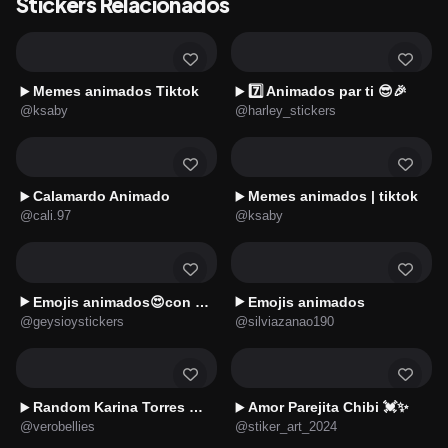
Stickers Relacionados
Memes animados Tiktok
7️⃣ Animados par ti 😎🎉
▶️
▶️
@ksaby
@harley_stickers
Calamardo Animado
Memes animados | tiktok
▶️
▶️
@cali.97
@ksaby
Emojis animados😍con Estilo 7👑
Emojis animados
▶️
▶️
@geysioystickers
@silviazanao190
Random Karina Torres ✔️✔️
Amor Parejita Chibi 💓✨
▶️
▶️
@verobellies
@stiker_art_2024