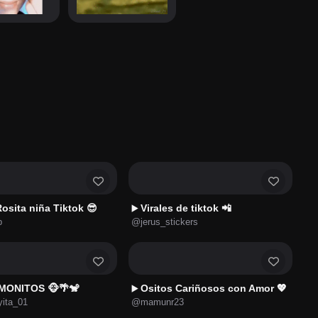
osita niña Tiktok 😎
Virales de tiktok 📲
▶️
b
@jerus_stickers
 MONITOS 🐵🌴🐒
Ositos Cariñosos con Amor 💖
▶️
ita_01
@mamunr23