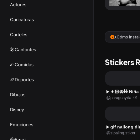
Actores
Caricaturas
Carteles
¿Cómo instal
🎤Cantantes
Stickers 
🌮Comidas
🏈Deportes
👧🏻🪅🧸 Niña Tikt
▶️
Dibujos
@paraguayita_01
Disney
Emociones
gif nailong d
▶️
@sipaling.stiker
🤪Emoji