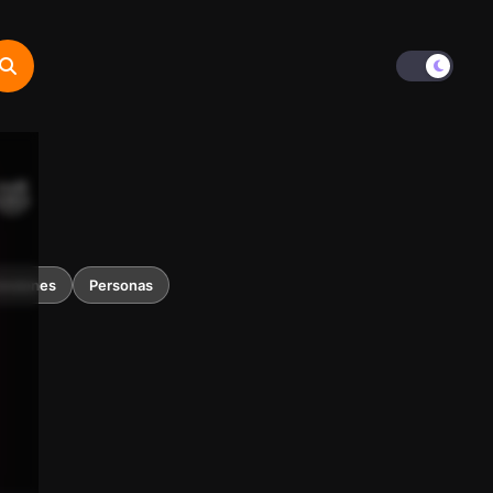
🤣
resiones
Personas