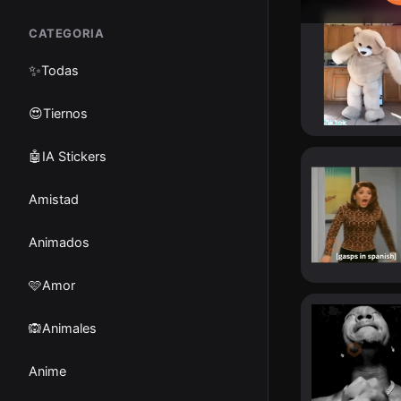
CATEGORIA
✨
Todas
😍Tiernos
🤖IA Stickers
Amistad
Animados
🩷Amor
🙉Animales
Anime