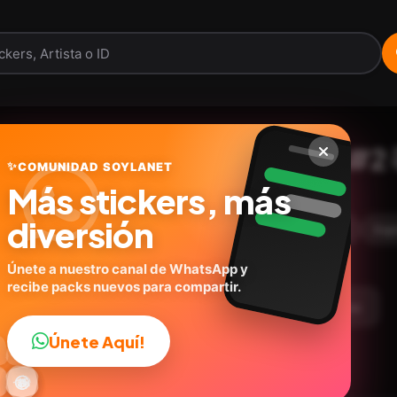
Gif virales del Tiktok #2 
✨
COMUNIDAD SOYLANET
Más stickers, más
soylanet.com
ID:
E3W3H
diversión
17
stickers
Animados
Memes
Humor
Exp
Únete a nuestro canal de WhatsApp y
recibe packs nuevos para compartir.
argar Paquete
Telegram
Agregar a favoritos
Únete Aquí!
👍

🔥
✨
😂
🤩
😎

😜
️