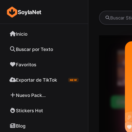
SoylaNet
Inicio
Buscar por Texto
Favoritos
Exportar de TikTok
NEW
Nuevo Pack...
Desc
Stickers Hot

Blog

❤