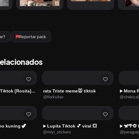
ar?
Reportar pack
Relacionados
ok [Rosita] 👧🏻🪅🧸
rata Triste meme🐭 tiktok
Mona R
▶️
@florksitav
@shekica
ino kuning 🦖
Lupita Tiktok 💕 viral 💥
🐒🌴🐵
▶️
▶️
@miyi_stickers
@paraguay