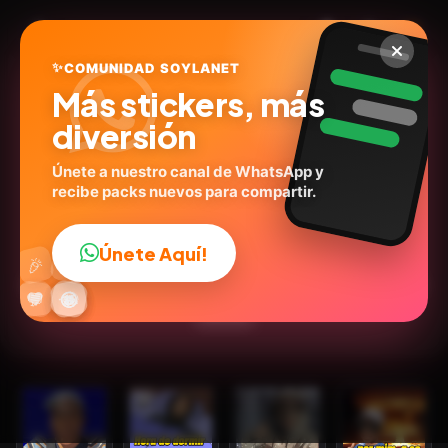
✨
COMUNIDAD SOYLANET
Más stickers, más
diversión
Únete a nuestro canal de WhatsApp y
recibe packs nuevos para compartir.
Nino Abravanel meme
soylanet.com
ID:
E5C5D
Únete Aquí!
👍
🎉
12
stickers
Personas
Expresiones
💬Frases
Humor
🔥
✨
😂
🤩
😎
💬
😜
❤️
Memes