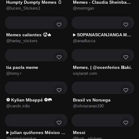
Humpty Dumpty Memes 🥚
Memes - Claudia Sheinbaum 🇲🇽
@lucero_Stickers1
@morrrrgan
Memes calientes 🥵🔥
SOPANASCANJANGA MEME
▶️
@harley_stickers
@anadlucca
tia paola meme
Memes. | @ocenferios 𝐇aki.
@tomy.r
soylanet.com
⚽ Kylian Mbappé ⚽🥅
Brasil vs Noruega
@carols.zdio
@silviazanao190
julian quiñones México 🇲🇽
Messi
▶️
@santykingjoker
@luck._stickers