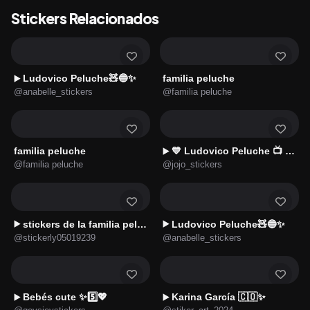
Stickers Relacionados
Ludovico Peluche🧸🔵✨
familia peluche
▶️
@anabelle_stickers
@familia peluche
familia peluche
💙 Ludovico Peluche 📺 Frases
▶️
@familia peluche
@jojo_stickers
stickers de la familia peluche
Ludovico Peluche🧸🔵✨
▶️
▶️
@stickerly05019239
@anabelle_stickers
Bebés cute ✨5️⃣💖
Karina García 🇨🇴✨
▶️
▶️