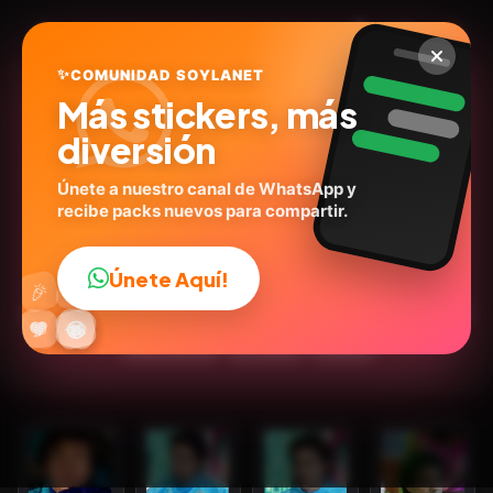
✨
COMUNIDAD SOYLANET
Más stickers, más
diversión
Únete a nuestro canal de WhatsApp y
recibe packs nuevos para compartir.
Ludovico Peluche 💙✨
@mamunr23
ID:
E5M9E
Únete Aquí!
👍
🎉
15
stickers
Animados
Personas
Caricaturas
Series
🔥
✨
😂
🤩
😎
💬
😜
❤️
Expresiones
💬Frases
Humor