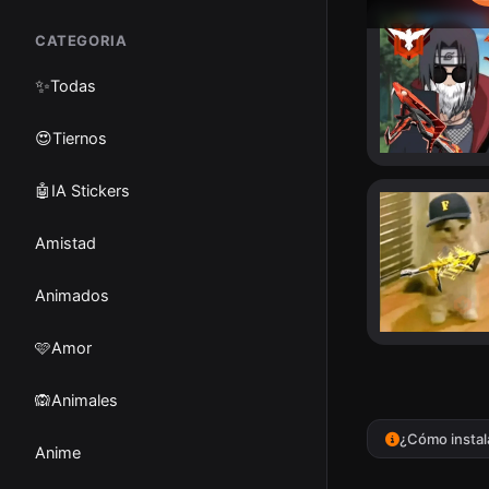
CATEGORIA
✨
Todas
😍Tiernos
🤖IA Stickers
Amistad
Animados
🩷Amor
🙉Animales
¿Cómo instal
Anime