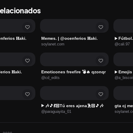
Relacionados
nferios 𝐇aki.
Memes. | @ocenferios 𝐇aki.
Fútbol.
▶️
soylanet.com
@cali.97
rios 𝐇aki.
Emoticones freefire 💣🔥 qzonqr
Emojis 
▶️
@cd_edits
@a_biscoit
🎶🎵💃🏻Tú eres ajena🕺🏻🎵🎶
gta cj m
▶️
@paraguayita_01
soylanet.