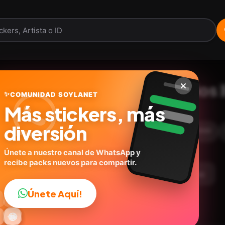
Free fire. | @ocenferios 
✨
COMUNIDAD SOYLANET
Más stickers, más
soylanet.com
ID:
E8G4V
diversión
10
stickers
Expresiones
Humor
🎮Juegos
Únete a nuestro canal de WhatsApp y
recibe packs nuevos para compartir.
argar Paquete
Telegram
Agregar a favoritos
Únete Aquí!
👍

🔥
✨
😂
🤩
😎

😜
️