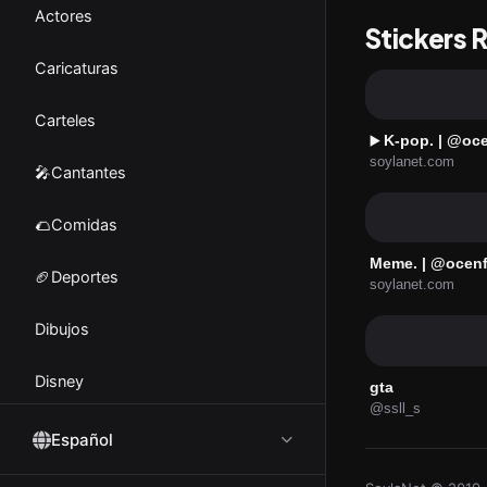
Actores
Stickers 
Caricaturas
Carteles
K-pop. | @oce
▶️
soylanet.com
🎤Cantantes
🌮Comidas
Meme. | @ocenfe
🏈Deportes
soylanet.com
Dibujos
Disney
gta
@ssll_s
Emociones
Español
🤪Emoji