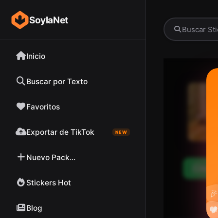
SoylaNet
Inicio
Buscar por Texto
Favoritos
Exportar de TikTok
NEW
Nuevo Pack...
Desc
Stickers Hot

Blog

❤