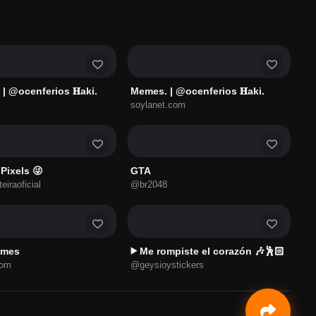
 | @ocenferios 𝐇aki.
Memes. | @ocenferios 𝐇aki.
soylanet.com
Pixels 😜
GTA
eiraoficial
@br2048
emes
Me rompiste el corazón 🎶🕺🏻
▶️
com
@geysioystickers