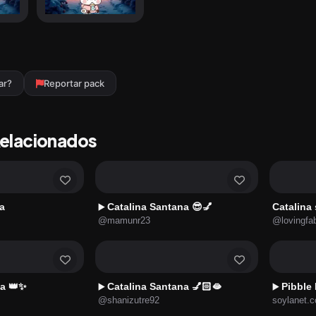
ar?
Reportar pack
Relacionados
a
Catalina Santana 😎💅
Catalina
▶️
@mamunr23
@lovingfa
na 👑✨
Catalina Santana 💅🏻🫦
Pibble
▶️
▶️
@shanizutre92
soylanet.