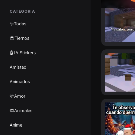
CATEGORIA
✨
Todas
😍Tiernos
🤖IA Stickers
Amistad
Animados
🩷Amor
🙉Animales
Anime