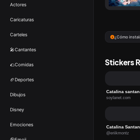
Actores
Caricaturas
Carteles
¿Cómo instal
🎤Cantantes
Stickers 
🌮Comidas
🏈Deportes
Catalina santan
Dibujos
soylanet.com
Disney
Emociones
Catalina Santa
@eriikmontz
🤪Emoji