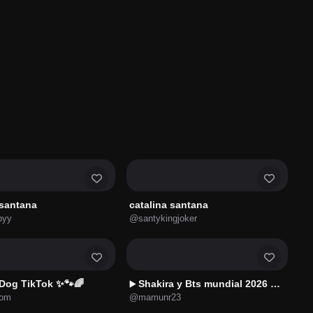
 santana
catalina santana
byy
@santykingjoker
 Dog TikTok ✨🐾🌈
Shakira y Bts mundial 2026 🧡💜
▶️
com
@mamunr23