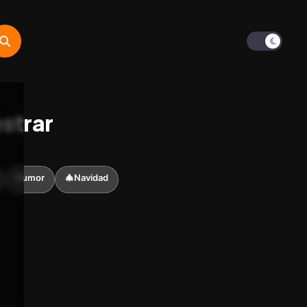
estrar
Humor
🎄Navidad