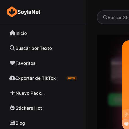
SoylaNet
Inicio
Buscar por Texto
Favoritos
Exportar de TikTok
NEW
Nuevo Pack...
Desc
Stickers Hot

Blog

❤