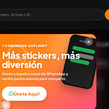
Santa Claus te va a secu
✨
COMUNIDAD SOYLANET
Más stickers, más
@geysioystickers
ID:
F2D2Q
diversión
14
stickers
Animados
Expresiones
🎮Juegos
Únete a nuestro canal de WhatsApp y
recibe packs nuevos para compartir.
argar Paquete
Telegram
Agregar a favoritos
Únete Aquí!
👍

🔥
✨
😂
🤩
😎

😜
️