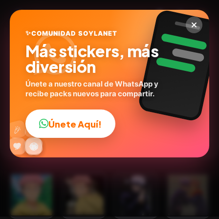
✨
COMUNIDAD SOYLANET
Más stickers, más
diversión
Únete a nuestro canal de WhatsApp y
recibe packs nuevos para compartir.
jujutsu kaisen
@Itadori
ID:
F7M5K
Únete Aquí!
👍
🎉
30
stickers
Anime
Expresiones
Emociones
Humor
🔥
✨
😂
🤩
😎
💬
😜
❤️