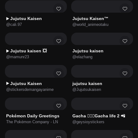
Jujutsu Kaisen
Jujutsu Kaisen™
▶️
@cali.97
@world_animeotaku
Jujutsu kaisen 💥
Jujutsu kaisen
▶️
@mamunr23
@elazhang
Jujutsu Kaisen
jujutsu kaisen
▶️
@stickersdemangayanime
@Jujutsukaisen
Pokémon Daily Greetings
Gacha 🙅🏻‍♀️Gacha life 2 📲
The Pokémon Company - LN
@geysioystickers