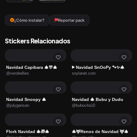
¿Cómo instalar?
Reportar pack
Stickers Relacionados
Navidad Capibara 🎄🎊🎄
Navidad SnOoPy 🐾✨🎄
▶️
@verobellies
soylanet.com
Navidad Snoopy 🎄
Navidad 🎄 Bubu y Dudu
@julygansan
@bubucita10
Flork Navidad 🎄🎁🎄
🎄🦌Renos de Navidad 🦌🎄