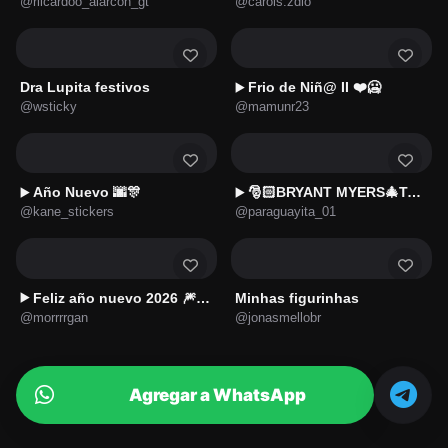
@riicardoo_alarcon_gt
@carols.zdio
Dra Lupita festivos
Frio de Niñ@ II ❤️🥶
▶️
@wsticky
@mamunr23
Año Nuevo 🌆🎊
🎅🏻BRYANT MYERS🎄Tuki tuki tuki🎶
▶️
▶️
@kane_stickers
@paraguayita_01
Feliz año nuevo 2026 🎆🎇🧨
Minhas figurinhas
▶️
@morrrrgan
@jonasmellobr
Agregar a WhatsApp