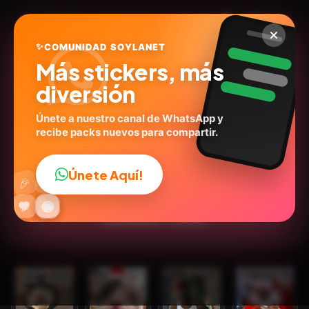
✨
COMUNIDAD SOYLANET
Más stickers, más
diversión
Únete a nuestro canal de WhatsApp y
recibe packs nuevos para compartir.
Navidad 🎁🎄🤶🏻
@kane_stickers
ID:
G4B8K
Únete Aquí!
👍
🎉
18
stickers
🎄Navidad
🙉Animales
💬Frases
🔥
✨
😂
🤩
😎
💬
😜
❤️
Expresiones
Humor