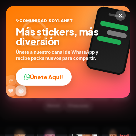
✨
COMUNIDAD SOYLANET
Más stickers, más
diversión
Únete a nuestro canal de WhatsApp y
recibe packs nuevos para compartir.
Rodolfo Hernandez 2022-
2026 🇨🇴
Únete Aquí!
👍
🎉
@wallterey
ID:
G5Y6Z
🔥
✨
😂
🤩
😎
💬
😜
❤️
30
stickers
Personas
Expresiones
💬Frases
Humor
Memes
📺Televisión