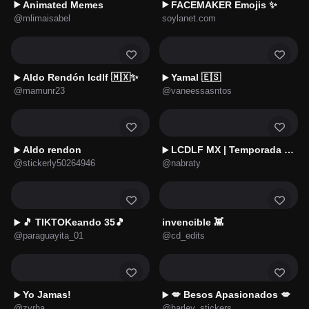
Animated Memes
FACEMAKER Emojis ✨
▶️
▶️
@mlimaisabel
soylanet.com
Aldo Rendón lcdlf 🇲🇽✨
Yamal 🇪🇸
▶️
▶️
@mamunr23
@vaneessasntos
Aldo rendon
LCDLF MX | Temporada 4 💙
▶️
▶️
@stickerly50264946
@nabraty
🎵 TIKTOKeando 35🎵
invencible 👾
▶️
@paraguayita_01
@cd_edits
Yo Jamas!
💋 Besos Apasionados 💋
▶️
▶️
@zyrha
@harley_stickers