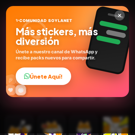
✨
COMUNIDAD SOYLANET
Más stickers, más
diversión
Únete a nuestro canal de WhatsApp y
recibe packs nuevos para compartir.
Maimai
Fox ESS
ID:
G6K2V
Únete Aquí!
👍
🎉
12
stickers
Animados
🙉Animales
Dibujos
🔥
✨
😂
🤩
😎
💬
😜
❤️
Expresiones
Emociones
🐶Perros
Inglés