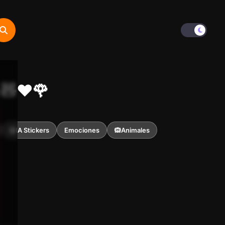
 🧸❤️🌹
🤖IA Stickers
Emociones
🙉Animales