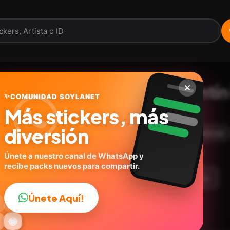
🧸❤️🌹Osito San Valentín
✨
COMUNIDAD SOYLANET
Más stickers, más
@carols.zdio
ID:
G6P4J
diversión
18
stickers
🩷Amor
Expresiones
Caricaturas
Únete a nuestro canal de WhatsApp y
recibe packs nuevos para compartir.
argar Paquete
Telegram
Agregar a favoritos
Únete Aquí!
👍

🔥
✨
😂
🤩
😎

😜
️