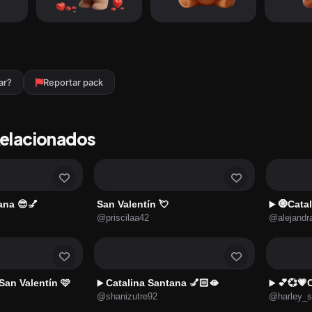
ar?
Reportar pack
Relacionados
ana 😎💅
San Valentín 💘
🧿Cata
▶️
@priscilaa42
@alejandr
 San Valentín 🩷
Catalina Santana 💅🏻🫦
💕💞💗
▶️
▶️
@shanizutre92
@harley_s