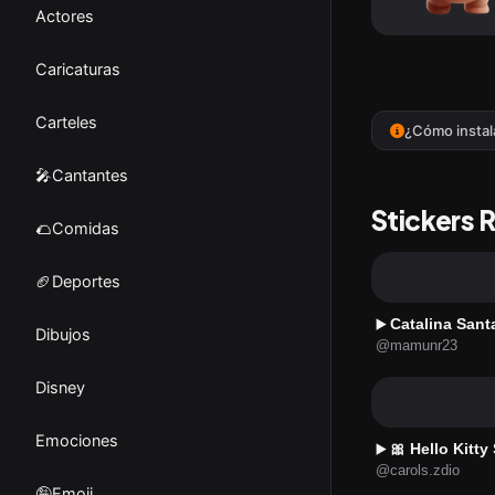
Actores
Caricaturas
Carteles
¿Cómo instal
🎤Cantantes
Stickers 
🌮Comidas
🏈Deportes
Catalina Sant
▶️
Dibujos
@mamunr23
Disney
Emociones
🎀 Hello Kitty
▶️
@carols.zdio
🤪Emoji