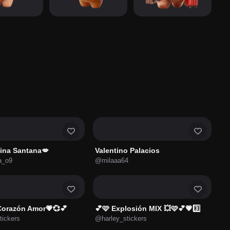
lina Santana💋
Valentino Palacios
a_o9
@milaaa64
Corazón Amor💗💞💕
💕🩷 Explosión MIX 💥🩷💕💗3️⃣
tickers
@harley_stickers