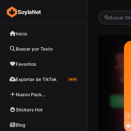
SoylaNet
Inicio
Buscar por Texto
Favoritos
Exportar de TikTok
NEW
Nuevo Pack...
Desc
Stickers Hot

Blog

❤