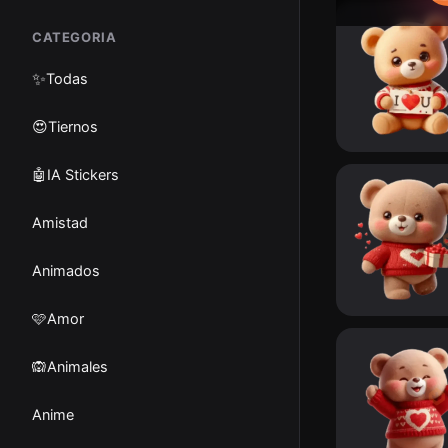
CATEGORIA
✨
Todas
😍Tiernos
🤖IA Stickers
Amistad
Animados
🩷Amor
🙉Animales
Anime