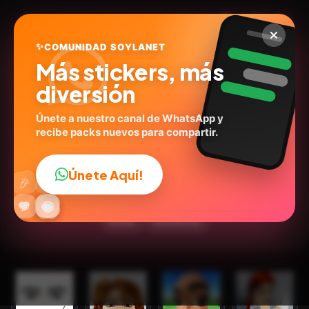
✨
COMUNIDAD SOYLANET
Más stickers, más
diversión
Únete a nuestro canal de WhatsApp y
recibe packs nuevos para compartir.
Roblox Reacciones
@stickers.aaron
ID:
G7B9X
Únete Aquí!
👍
🎉
15
stickers
Expresiones
Emociones
🎮Juegos
🔥
✨
😂
🤩
😎
💬
😜
❤️
Humor
Caricaturas