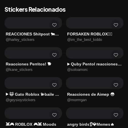
Stickers Relacionados
REACCIONES Shitpost 🐄🌍♻️2️⃣
FORSAKEN ROBLOX❤️‍🔥
@harley_stickers
@im_the_best_kiddo
Reacciones Perritos! 🐕
Quby Pentol reacciones 😂🤪
▶️
@kane_stickers
@soloamorc
🐱 Gato Roblox 💫baile 😹💫
Reacciones de Aimep 😳
▶️
@geysioystickers
@morrrrgan
👾🎮 ROBLOX 🎮👾 Moods
angry birds👂💎Memes🔥