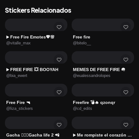
Stickers Relacionados
Free Fire Emotes💖🌸
Free fire
▶️
@vitalle_max
@bitelo__
FREE FIRE 💥 BOOYAH
MEMES DE FREE FIRE 🪖
▶️
@bia_ewert
@eualessandrolopes
Free Fire 🔫
Freefire 💣🔥 qzonqr
@liza_stickers
@cd_edits
Gacha 🙅🏻‍♀️Gacha life 2 📲
Me rompiste el corazón 🎶🕺🏻
▶️