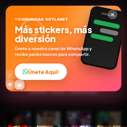
✨
COMUNIDAD SOYLANET
Más stickers, más
diversión
Únete a nuestro canal de WhatsApp y
recibe packs nuevos para compartir.
PLAYERS DO FREE FIRE 🎮
@wellingsonjr
ID:
H3F6C
Únete Aquí!
👍
🎉
13
stickers
Personas
Expresiones
🎮Juegos
🔥
✨
😂
🤩
😎
💬
😜
❤️
💬Frases
Humor
Redes Sociales