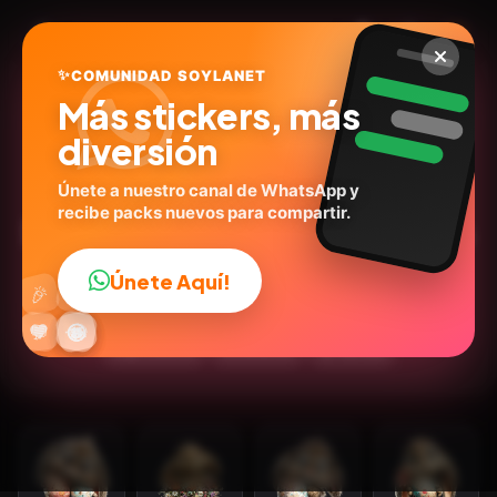
✨
COMUNIDAD SOYLANET
Más stickers, más
diversión
Únete a nuestro canal de WhatsApp y
recibe packs nuevos para compartir.
🐰🐇Conejos de Pascua 🌷🥚
@carols.zdio
ID:
H5D9Y
Únete Aquí!
👍
🎉
21
stickers
🤖IA Stickers
🥚Pascua
🙉Animales
🔥
✨
😂
🤩
😎
💬
😜
❤️
Expresiones
Emociones
😍Tiernos