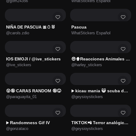
@jjom24356
WhatStickers Español
NIÑA DE PASCUA 🎀🥚🐰
Pascua
@carols.zdio
WhatStickers Español
IOS EMOJI / @ive_stickers
😎🍿Reacciones Animales 🫙😎
@ive_stickers
@harley_stickers
😝🤪 CARAS RANDOM 🤪😝
kicau mania 😺 scuba dance 🔥
▶️
@paraguayita_01
@geysioystickers
Randomness Gif IV
TIKTOK📲 Terror analógico 😨🏴
▶️
@gonzataco
@geysioystickers