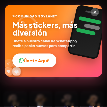
✨
COMUNIDAD SOYLANET
Más stickers, más
diversión
Únete a nuestro canal de WhatsApp y
recibe packs nuevos para compartir.
Pumas Fútbol ⚽️ ✅️
@verobellies
ID:
J2L3U
Únete Aquí!
👍
🎉
16
stickers
Animados
Caricaturas
Personas
🔥
✨
😂
🤩
😎
💬
😜
❤️
🏈Deportes
Expresiones
Emociones
💬Frases