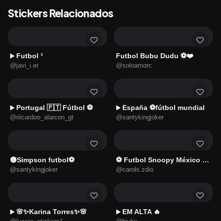
Stickers Relacionados
Futbol ³
Futbol Bubu Dudu ⚽️❤️
▶️
@javi_i.er
@soloamorc
Portugal 🇵🇹 Fútbol ⚽
España ⚽️fútbol mundial
▶️
▶️
@riicardoo_alarcon_gt
@santykingjoker
🟡Simpson futbol⚽
⚽ Futbol Snoopy México 🇲🇽⚽
@santykingjoker
@carols.zdio
🌸✨Karina Torres✨🌸
EM ALTA 🔥
▶️
▶️