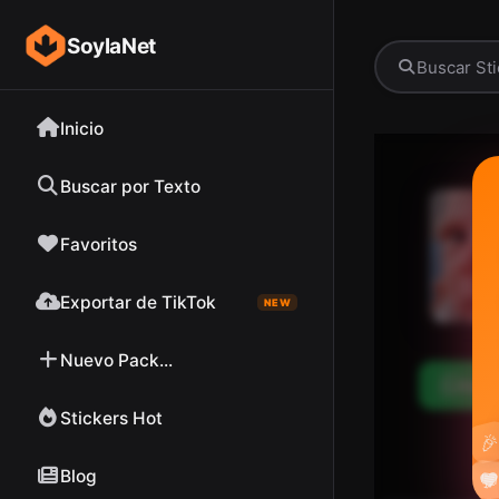
SoylaNet
Inicio
Buscar por Texto
Favoritos
Exportar de TikTok
NEW
Nuevo Pack...
Desc
Stickers Hot

Blog

❤