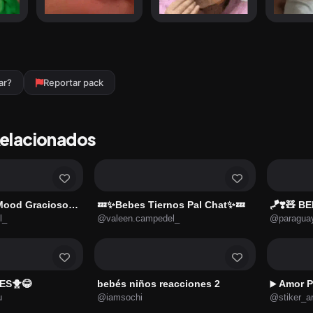
ar?
Reportar pack
Relacionados
📌💤👶✨Bebes Mood Graciosos✨👶💤
💤✨️Bebes Tiernos Pal Chat✨️💤
🪁❣️🧸 BE
l_
@valeen.campedel_
@paraguay
ES🐥😂
bebés niños reacciones 2
Amor Pa
▶️
u
@iamsochi
@stiker_a