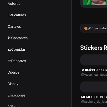
Actores
Caricaturas
Carteles
¿Cómo instal
🎤Cantantes
Stickers 
🌮Comidas
🏈Deportes
Dibujos
@valeen.campede
Disney
Emociones
MEMES DE BEB
@stickers_de_luu
🤪Emoji