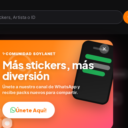
Bebes Enojados 😒
✨
COMUNIDAD SOYLANET
Más stickers, más
@riicardoo_alarcon_gt
ID:
J2V5Y
diversión
16
stickers
Animados
Personas
Expresiones
Únete a nuestro canal de WhatsApp y
recibe packs nuevos para compartir.
argar Paquete
Telegram
Agregar a favoritos
Únete Aquí!
👍

🔥
✨
😂
🤩
😎

😜
️