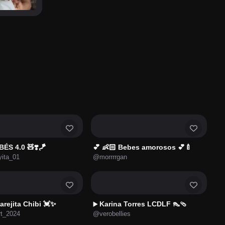
BÉS 4.0 🧸❣️🪁
💕 👶🏻 Bebes amorosos 💕🍼
ita_01
@morrrrgan
rejita Chibi 💓✨
Karina Torres LCDLF 👠🩴
▶️
rt_2024
@verobellies