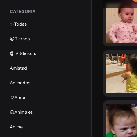
CATEGORIA
✨
Todas
😍Tiernos
🤖IA Stickers
Amistad
Animados
🩷Amor
🙉Animales
Anime