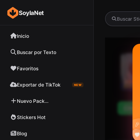
SoylaNet
Inicio
Buscar por Texto
Favoritos
Exportar de TikTok
NEW
Nuevo Pack...
Desc
Stickers Hot

Blog

❤