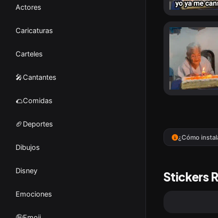
Actores
Caricaturas
Carteles
🎤Cantantes
🌮Comidas
🏈Deportes
¿Cómo instal
Dibujos
Disney
Stickers 
Emociones
🤪Emoji