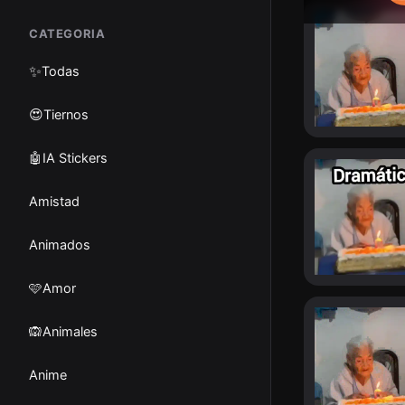
CATEGORIA
✨
Todas
😍Tiernos
🤖IA Stickers
Amistad
Animados
🩷Amor
🙉Animales
Anime