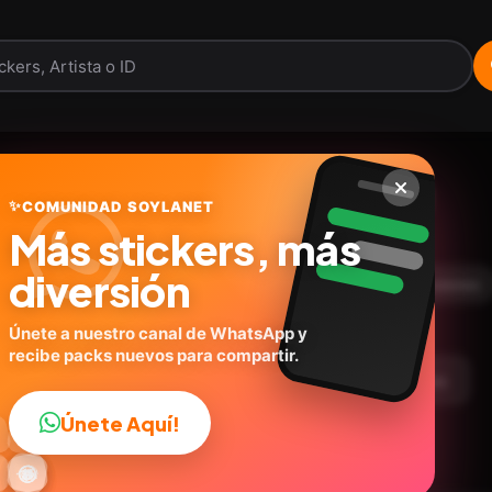
Apaga la vela 🗣️👵🏻🕯️
✨
COMUNIDAD SOYLANET
Más stickers, más
@geysioystickers
ID:
J2V9U
diversión
19
stickers
Animados
Personas
Expresiones
Únete a nuestro canal de WhatsApp y
recibe packs nuevos para compartir.
argar Paquete
Telegram
Agregar a favoritos
Únete Aquí!
👍

🔥
✨
😂
🤩
😎

😜
️