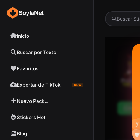
SoylaNet
Inicio
Buscar por Texto
Favoritos
Exportar de TikTok
NEW
Nuevo Pack...
Desc
Stickers Hot

Blog

❤