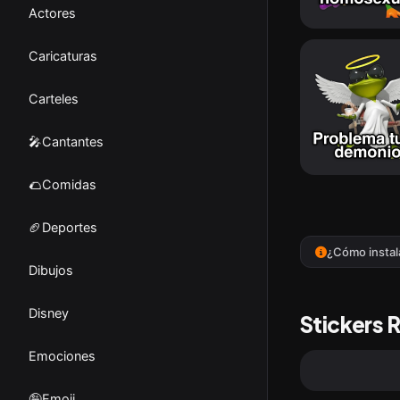
Actores
Caricaturas
Carteles
🎤Cantantes
🌮Comidas
🏈Deportes
¿Cómo instal
Dibujos
Disney
Stickers 
Emociones
🤪Emoji