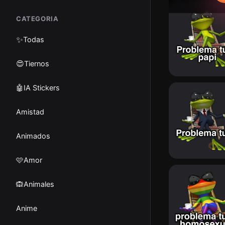
CATEGORIA
✨
Todas
😍Tiernos
🤖IA Stickers
Amistad
Animados
🩷Amor
🙉Animales
Anime