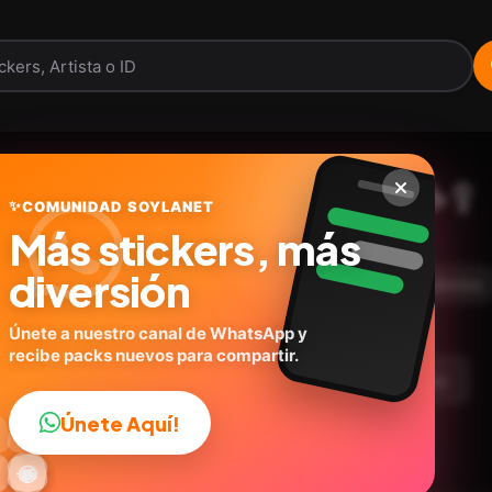
Problema tuyo papi ☕🥄
✨
COMUNIDAD SOYLANET
Más stickers, más
@geysioystickers
ID:
J4G7V
diversión
20
stickers
Caricaturas
Expresiones
Memes
Únete a nuestro canal de WhatsApp y
recibe packs nuevos para compartir.
argar Paquete
Telegram
Agregar a favoritos
Únete Aquí!
👍

🔥
✨
😂
🤩
😎

😜
️