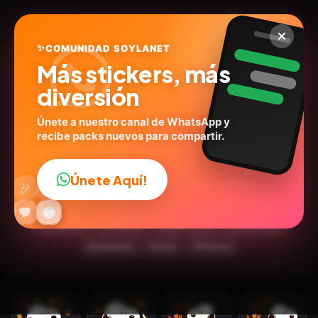
✨
COMUNIDAD SOYLANET
Más stickers, más
diversión
Únete a nuestro canal de WhatsApp y
recibe packs nuevos para compartir.
🍂 Snoopy Otoño 🍂🍁
Autumn
Únete Aquí!
👍
🎉
@carols.zdio
ID:
J5N4W
🔥
✨
😂
🤩
😎
💬
😜
❤️
16
stickers
😍Tiernos
Expresiones
Caricaturas
Emociones
Series
🐶Perros