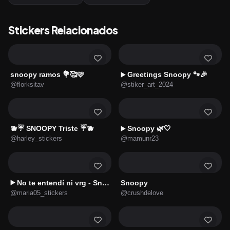
Stickers Relacionados
snoopy ramos 💐🥰🩷
Greetings Snoopy 🐾🎉
▶️
@florksitav
@stiker_art_2024
🫐☔ SNOOPY Triste ☔🫐
Snoopy 🌿🤍
▶️
@harley_stickers
@mamunr23
No te entendí ni vrg - Snoopy
Snoopy
▶️
@maria05_stickers
@crushdelove