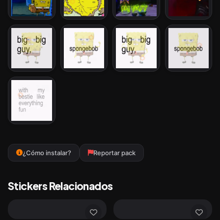
¿Cómo instalar?
Reportar pack
Stickers Relacionados