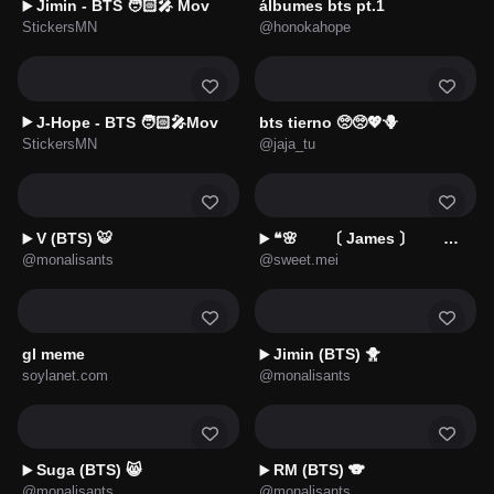
Jimin - BTS 🧑🏻‍🎤 Mov
álbumes bts pt.1
▶️
StickersMN
@honokahope
J-Hope - BTS 🧑🏻‍🎤Mov
bts tierno 🥺🥺💖🪻
▶️
StickersMN
@jaja_tu
V (BTS) 🐯
ㅤㅤ❝ㅤㅤㅤ🌸ᅠᅠ〔 James 〕ᅠᅠ鑟鑟
▶️
▶️
@monalisants
@sweet.mei
gl meme
Jimin (BTS) 🐥
▶️
soylanet.com
@monalisants
Suga (BTS) 😸
RM (BTS) 🐨
▶️
▶️
@monalisants
@monalisants