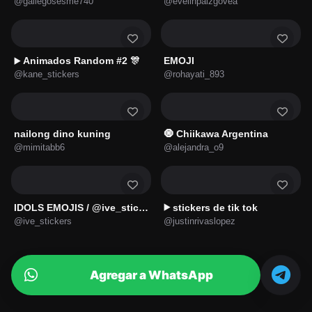
@gallegosesme740
@evelinpaizgovea
Animados Random #2 🎊
EMOJI
▶️
@kane_stickers
@rohayati_893
nailong dino kuning
🧿 Chiikawa Argentina
@mimitabb6
@alejandra_o9
IDOLS EMOJIS / @ive_stickers
stickers de tik tok
▶️
@ive_stickers
@justinrivaslopez
Agregar a WhatsApp