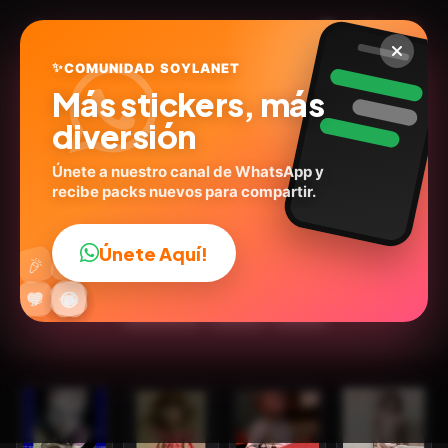
✨
COMUNIDAD SOYLANET
Más stickers, más
diversión
Únete a nuestro canal de WhatsApp y
recibe packs nuevos para compartir.
Mis pegatinas
@stickerly20565238
ID:
J9V8S
Únete Aquí!
👍
🎉
19
stickers
Caricaturas
Personas
Expresiones
🔥
✨
😂
🤩
😎
💬
😜
❤️
Emociones
Humor
Series