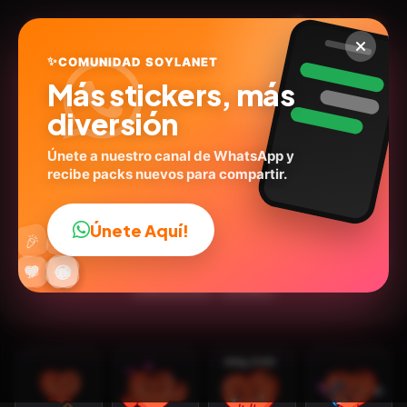
✨
COMUNIDAD SOYLANET
Más stickers, más
diversión
Únete a nuestro canal de WhatsApp y
recibe packs nuevos para compartir.
Mensajitos de amor 🎀💬
@mamunr23
ID:
K2K6F
Únete Aquí!
👍
🎉
15
stickers
Animados
🩷Amor
💬Frases
Emociones
🔥
✨
😂
🤩
😎
💬
😜
❤️
Expresiones
Dibujos