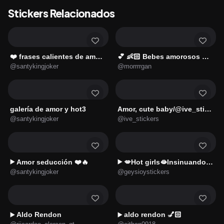
Stickers Relacionados
❤️ frases calientes de amor ❤️
💕 👶🏻 Bebes amorosos 💕🍼
@santykingjoker
@morrrrgan
galería de amor y hot3
Amor, cute baby/@ive_stickers
@santykingjoker
@ive_stickers
Amor seducción ❤️🔥
💋Hot girls🫦Insinuando Amor4🔥
▶️
▶️
@santykingjoker
@geysioystickers
Aldo Rendon
aldo rendon 💅🏻
▶️
▶️