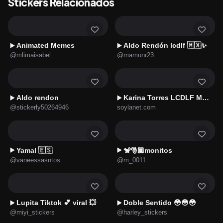
Stickers Relacionados
Animated Memes
Aldo Rendón lcdlf 🇲🇽✨
▶️
▶️
@mlimaisabel
@mamunr23
Aldo rendon
Karina Torres LCDLF MX.✨
▶️
▶️
@stickerly50264946
soylanet.com
Yamal 🇪🇸
🐒🎅🏿monitos
▶️
▶️
@vaneessasntos
@m_0011
Lupita Tiktok 💕 viral 💥
Doble Sentido 😳😳😳
▶️
▶️
@miyi_stickers
@harley_stickers