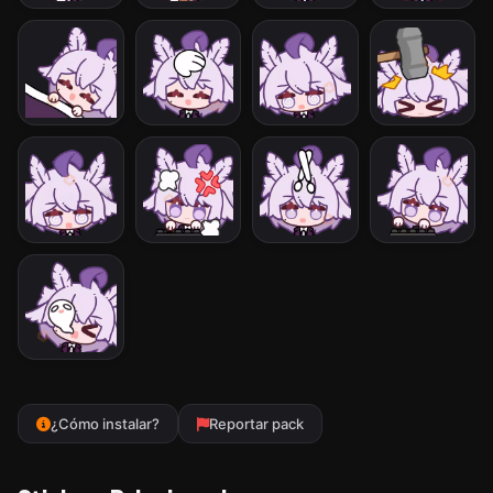
¿Cómo instalar?
Reportar pack