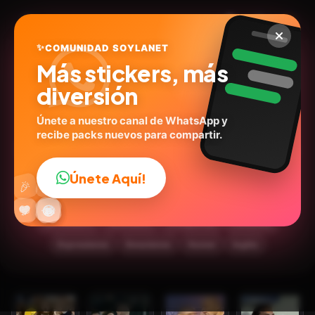
✨
COMUNIDAD SOYLANET
Más stickers, más
diversión
Únete a nuestro canal de WhatsApp y
recibe packs nuevos para compartir.
Fútbol / Football Moments
#1
Únete Aquí!
👍
🎉
@wallterey
ID:
K7D9D
🔥
✨
😂
🤩
😎
💬
😜
❤️
30
stickers
Animados
🏈Deportes
Personas
Expresiones
Emociones
Humor
Inglés