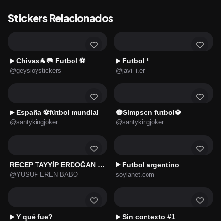
Stickers Relacionados
Chivas🐐🥅 Futbol ⚽
Futbol ³
▶️
▶️
@geysioystickers
@javi_i.er
España ⚽️fútbol mundial
🟡Simpson futbol⚽
▶️
@santykingjoker
@santykingjoker
RECEP TAYYİP ERDOĞAN MOMENTS
Futbol argentino
▶️
@YUSUF EREN BABO
soylanet.com
Y qué fue?
Sin contexto #1
▶️
▶️