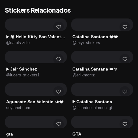
Stickers Relacionados
🎀 Hello Kitty San Valentín 🩷
Catalina Santana ❤️❤️
▶️
@carols.zdio
@miyi_stickers
Jair Sánchez
Catalina Santana 👑✨
▶️
@lucero_stickers1
@eriikmontz
Aguacate San Valentín 🥑❤️
Catalina Santana
▶️
soylanet.com
@riicardoo_alarcon_gt
gta
GTA