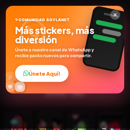
✨
COMUNIDAD SOYLANET
Más stickers, más
diversión
Únete a nuestro canal de WhatsApp y
recibe packs nuevos para compartir.
Amongus San Valentín ❤️✨
@stiker_art_2024
ID:
K9A5M
Únete Aquí!
👍
🎉
15
stickers
🩷Amor
Expresiones
🎮Juegos
🔥
✨
😂
🤩
😎
💬
😜
❤️
Emociones
Inglés