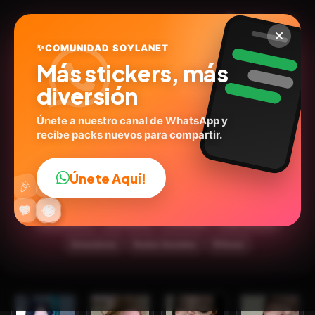
✨
COMUNIDAD SOYLANET
Más stickers, más
diversión
Únete a nuestro canal de WhatsApp y
recibe packs nuevos para compartir.
Reacciones de chicas 2💋
❤️‍🔥🍒
Únete Aquí!
👍
🎉
@brearetana
ID:
L6F4F
🔥
✨
😂
🤩
😎
💬
😜
❤️
30
stickers
Animados
Personas
Expresiones
Emociones
Redes Sociales
🩷Amor