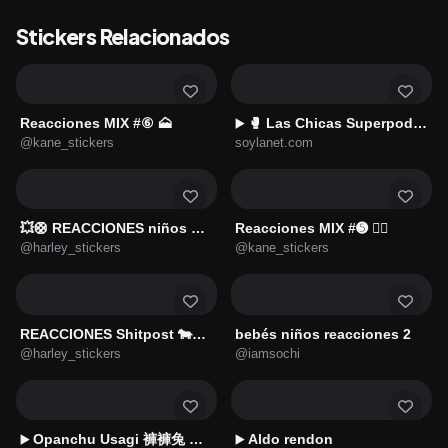
Stickers Relacionados
Reacciones MIX #⑥ 🗻
🥊 Las Chicas Superpoderosas 🥊
▶️
@kane_stickers
soylanet.com
💥🛟 REACCIONES niños 🛟💥 3
Reacciones MIX #➎ 👌🏻
@harley_stickers
@kane_stickers
REACCIONES Shitpost 🐄🌍♻️2️⃣
bebés niños reacciones 2
@harley_stickers
@iamsochi
Opanchu Usagi 褲褲兔 日常貼圖 2026
Aldo rendon
▶️
▶️