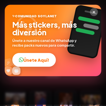
✨
COMUNIDAD SOYLANET
Más stickers, más
diversión
Únete a nuestro canal de WhatsApp y
recibe packs nuevos para compartir.
La que se avecina
@alejo
ID:
L8Y8E
Únete Aquí!
👍
🎉
16
stickers
Series
Expresiones
Personas
💬Frases
🔥
✨
😂
🤩
😎
💬
😜
❤️
Humor