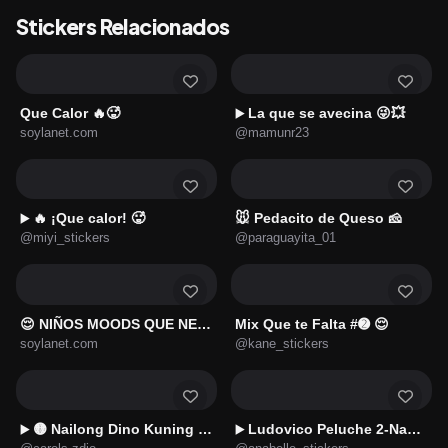
Stickers Relacionados
Que Calor 🔥🥵
La que se avecina 😜💥
▶️
soylanet.com
@mamunr23
🔥 ¡Que calor! 🥵
🐭 Pedacito de Queso 🧀
▶️
@miyi_stickers
@paraguayita_01
😌 NIÑOS MOODS QUE NECESITAS ✌️
Mix Que te Falta #➋ 😌
soylanet.com
@kane_stickers
🟡 Nailong Dino Kuning 🌿🦖2️⃣
Ludovico Peluche 2-Navidad🔵🧸🎄✨
▶️
▶️