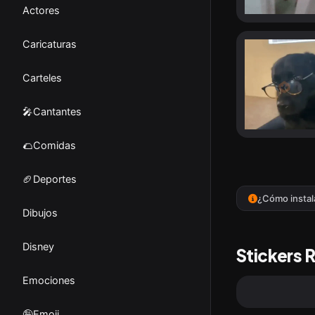
Actores
Caricaturas
Carteles
🎤Cantantes
🌮Comidas
🏈Deportes
¿Cómo instal
Dibujos
Disney
Stickers 
Emociones
🤪Emoji