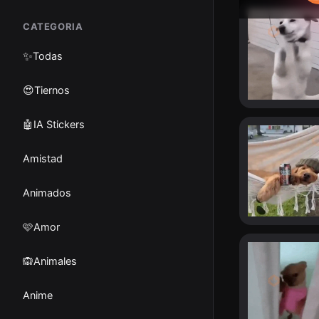
CATEGORIA
✨
Todas
😍Tiernos
🤖IA Stickers
Amistad
Animados
🩷Amor
🙉Animales
Anime