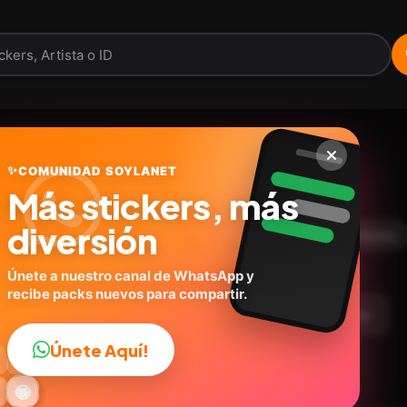
Perros Moods 2🐕‍🦺🐾
✨
COMUNIDAD SOYLANET
Más stickers, más
@ig_rose.stickers1
ID:
M3E7G
diversión
23
stickers
Animados
🐶Perros
Expresiones
Únete a nuestro canal de WhatsApp y
recibe packs nuevos para compartir.
argar Paquete
Telegram
Agregar a favoritos
Únete Aquí!
👍

🔥
✨
😂
🤩
😎

😜
️