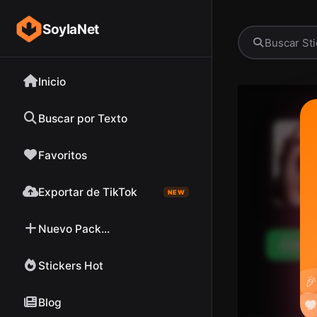
SoylaNet
Inicio
Buscar por Texto
Favoritos
Exportar de TikTok
NEW
Nuevo Pack...
Desc
Stickers Hot

Blog

❤